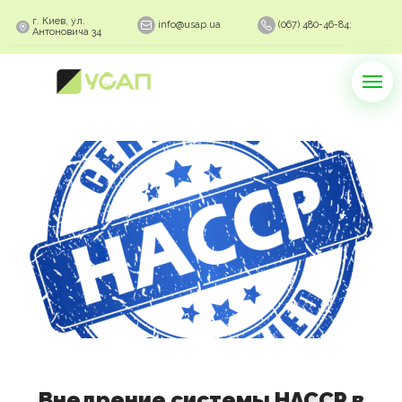
г. Киев, ул.
info@usap.ua
(067) 480-46-84;
Антоновича 34
Внедрение системы НАССР в