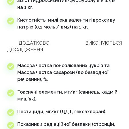
Зміст гидроксиметил-фурфуролу (ГМФ), мг
на 1 кг.
Кислотність, милі еквіваленти гідроксиду
натрію (0,1 моль / дм3) на 1 кг.
ДОДАТКОВО ВИКОНУЮТЬСЯ
ДОСЛІДЖЕННЯ:
Масова частка поновлюваних цукрів та
Масова частка сахарози (до безводної
речовини), %.
Токсичні елементи, мг/кг (свинець, кадмій,
миш'як).
Пестициди, мг/кг (ДДТ, гексахлоран).
Показники радіаційної безпеки (стронцій,