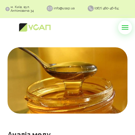
м. Київ, вул.
info@usap.ua
(067) 480-46-84;
Антоновича 34
Аналіз меду