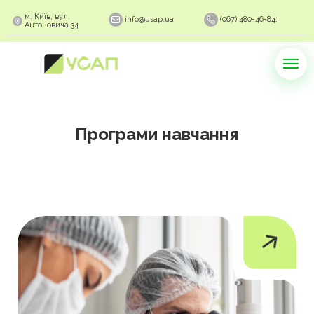
м. Київ, вул.
info@usap.ua
(067) 480-46-84;
Антоновича 34
Програми навчання