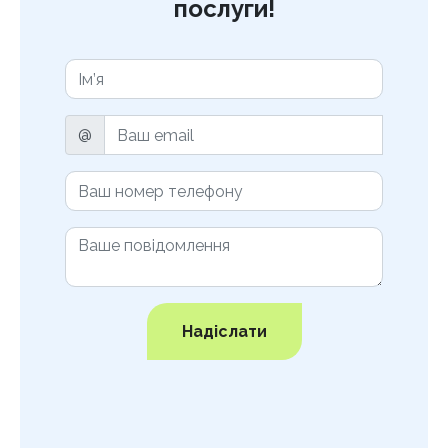
послуги!
@
Надіслати