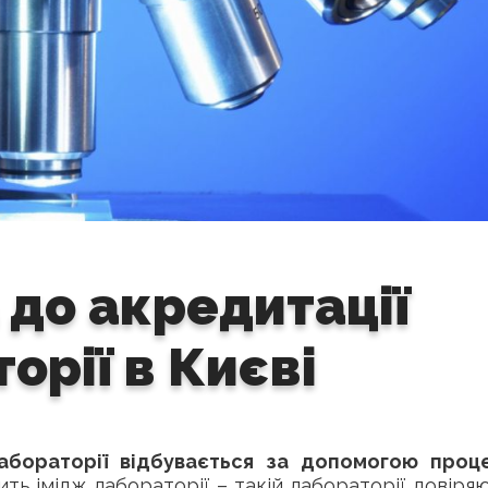
 до акредитації
орії в Києві
абораторії відбувається за допомогою проц
ть імідж лабораторії – такій лабораторії довіряю