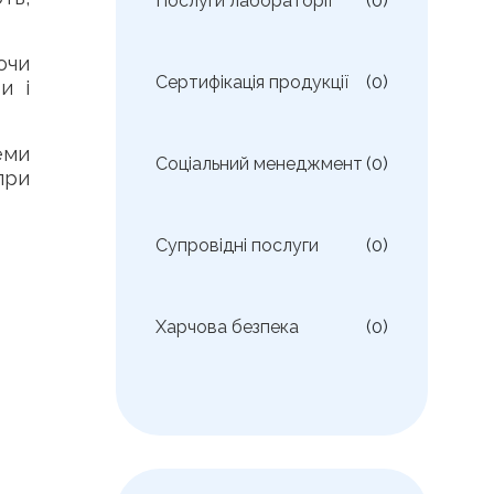
Послуги лабораторії
(0)
ючи
Сертифікація продукції
(0)
и і
еми
Соціальний менеджмент
(0)
при
Супровідні послуги
(0)
Харчова безпека
(0)