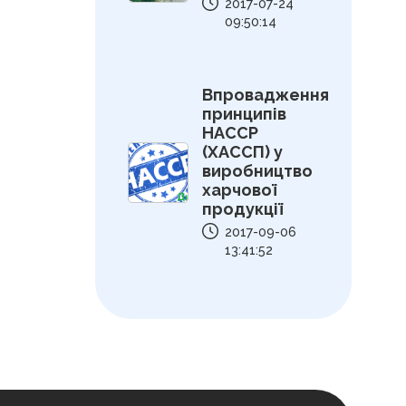
2017-07-24
09:50:14
Впровадження
принципів
HACCP
(ХАССП) у
виробництво
харчової
продукції
2017-09-06
13:41:52