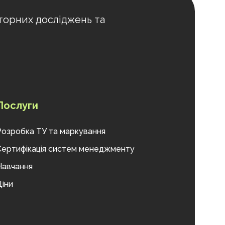
торних досліджень та
Послуги
Розробка ТУ та маркування
Сертифікація систем менеджменту
Навчання
Ціни