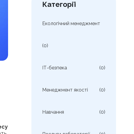
Категорії
Екологічний менеджмент
(0)
ІТ-безпека
(0)
Менеджмент якості
(0)
Навчання
(0)
есу
ть,