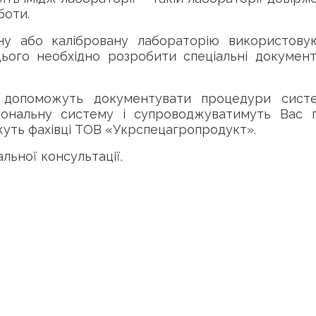
боти.
ну або калібровану лабораторію використову
цього необхідно розробити спеціальні документ
кі допоможуть документувати процедури сист
ціональну систему і супроводжуватимуть Вас 
уть фахівці ТОВ «Укрспецагропродукт».
льної консультації.