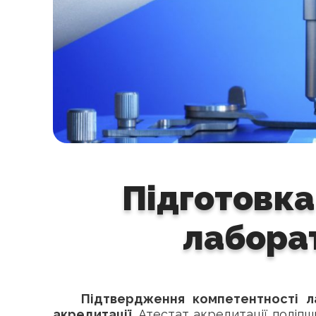
Підготовка
лаборат
Підтвердження компетентності л
акредитації.
Атестат акредитації поліпши