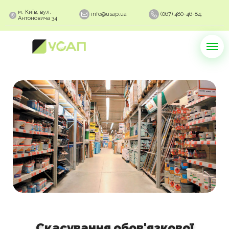
м. Київ, вул.
info@usap.ua
(067) 480-46-84;
Антоновича 34
Скасування обов'язкової