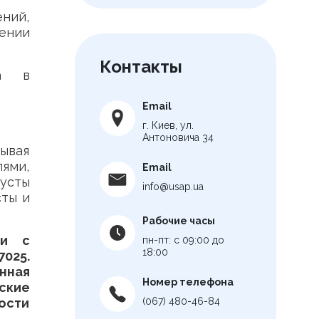
ений,
ении
Контакты
ва в
Email
г. Киев, ул.
Антоновича 34
ывая
лями,
Email
усты
info@usap.ua
сты и
Рабочие часы
ии с
пн-пт: с 09:00 до
18:00
025.
нная
Номер телефона
ские
ости
(067) 480-46-84