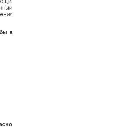
вощи.
ечный
нения
бы в
ласно