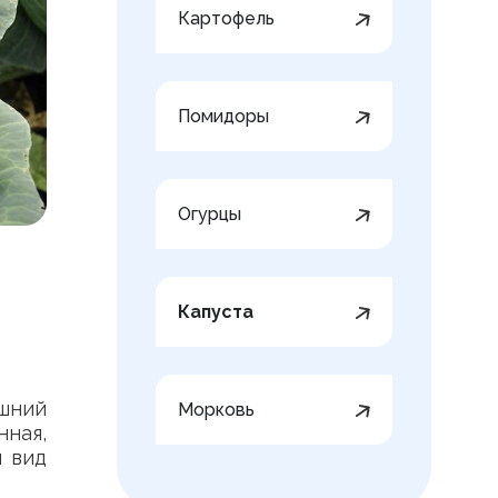
Картофель
Помидоры
Огурцы
Капуста
яшний
Морковь
нная,
й вид