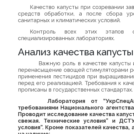
Качество капусты при созревании за
средств обработки, а после сбора у
санитарных и климатических условий.
Контроль всех этих этапов о
специализированных лабораториях.
Анализ качества капуст
Важную роль в качестве капусты иг
перенасыщение овощей стимуляторами рос
применения пестицидов при выращивании
перед его реализацией. Требования к кач
прописаны в государственных стандартах.
Лаборатория от “УкрСпецАгро
требованиями Национального агентства
Проводит исследование качества капуст
свежая. Технические условия” и ДСТУ
условия”. Кроме показателей качества,
на наличие: