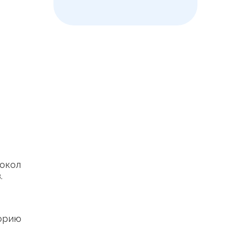
окол
.
торию