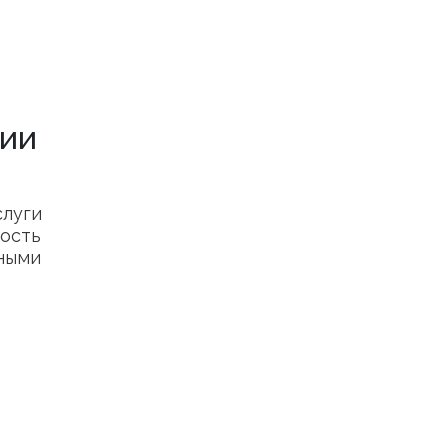
ции
луги
ность
ными