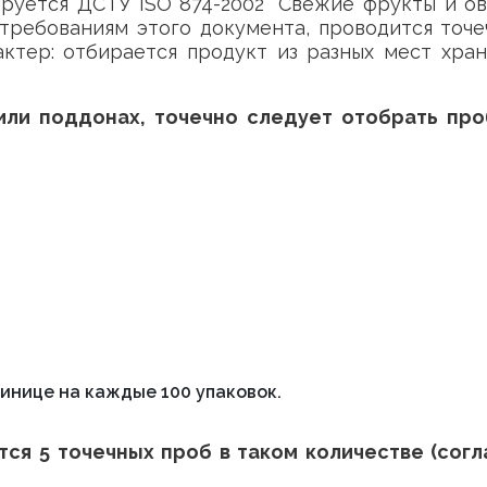
руется ДСТУ ISO 874-2002 “Свежие фрукты и о
но требованиям этого документа, проводится точ
ктер: отбирается продукт из разных мест хра
 или поддонах, точечно следует отобрать про
динице на каждые 100 упаковок.
тся 5 точечных проб в таком количестве (сог