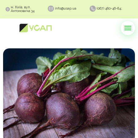
м. Київ, вул.
info@usap.ua
(067) 480-46-84;
Антоновича 34