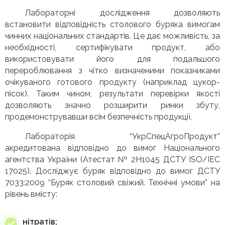
Лабораторні дослідження дозволяють
встановити відповідність столового буряка вимогам
чинних національних стандартів. Це дає можливість, за
необхідності, сертифікувати продукт, або
використовувати його для подальшого
перероблювання з чітко визначеними показниками
очікуваного готового продукту (наприклад цукор-
пісок). Таким чином, результати перевірки якості
дозволяють значно розширити ринки збуту,
продемонструвавши всім безпечність продукції.
Лабораторія “УкрСпецАгроПродукт”
акредитована відповідно до вимог Національного
агентства України (Атестат № 2Н1045 ДСТУ ISO/IEC
17025). Досліджує буряк відповідно до вимог ДСТУ
7033:2009 “Буряк столовий свіжий. Технічні умови” на
рівень вмісту:
нітратів;