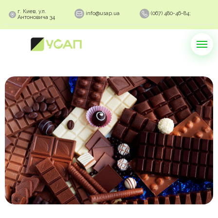
г. Киев, ул.
info@usap.ua
(067) 480-46-84;
Антоновича 34