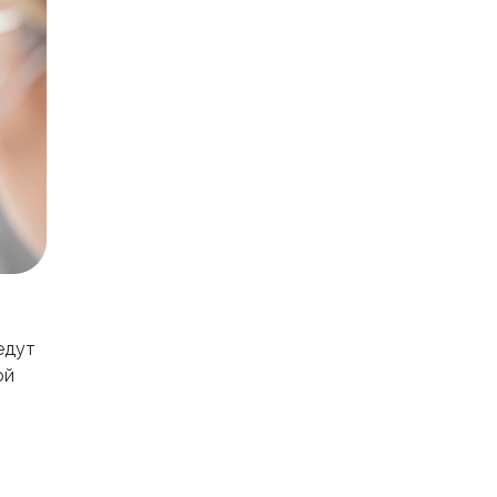
едут
ой