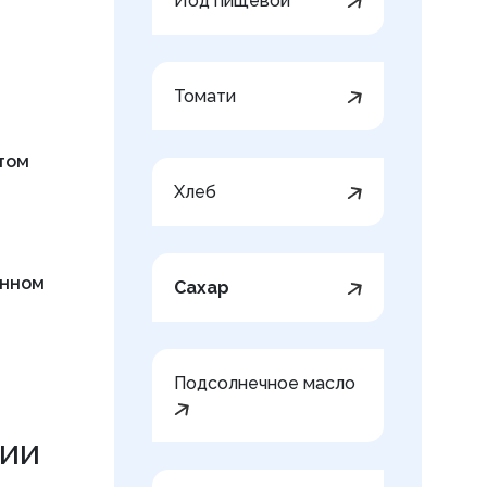
Йод пищевой
Томати
ктом
Хлеб
онном
Сахар
Подсолнечное масло
ции