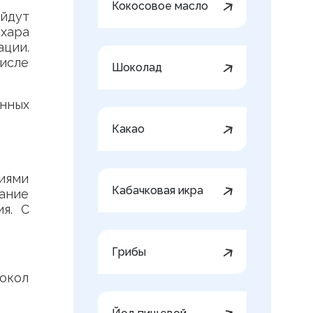
Кокосовое масло
йдут
ахара
ции.
исле
Шоколад
нных
Какао
иями
Кабачковая икра
ание
ия. С
Грибы
окол