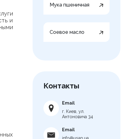
Мука пшеничная
луги
сть и
ными
Соевое масло
Контакты
Email
г. Киев, ул.
Антоновича 34
Email
нных
info@usap.ua