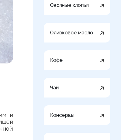
Овсяные хлопья
Оливковое масло
Кофе
Чай
им и
Консервы
йшей
чной