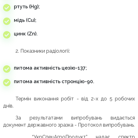
ртуть (Hg);
мідь (Cu);
цинк (Zn).
2. Показники радіології:
питома активність цезію-137;
питома активність стронцію-90.
Термін виконання робіт - від 2-х до 5 робочих
днів.
За результатами випробувань видається
документ державного зразка - Протокол випробувань.
“УкрСпецАгроПродукт” надає спектр