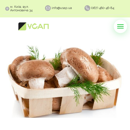
м. Київ, вул.
info@usap.ua
(067) 480-46-84;
Антоновича 34