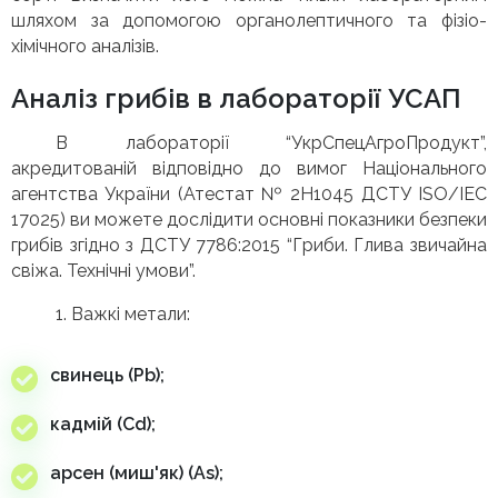
шляхом за допомогою органолептичного та фізіо-
хімічного аналізів.
Аналіз грибів в лабораторії УСАП
В лабораторії “УкрСпецАгроПродукт”,
акредитованій відповідно до вимог Національного
агентства України (Атестат № 2Н1045 ДСТУ ISO/IEC
17025) ви можете дослідити основні показники безпеки
грибів згідно з ДСТУ 7786:2015 “Гриби. Глива звичайна
свіжа. Технічні умови”.
1. Важкі метали:
свинець (Pb);
кадмій (Cd);
арсен (миш'як) (As);